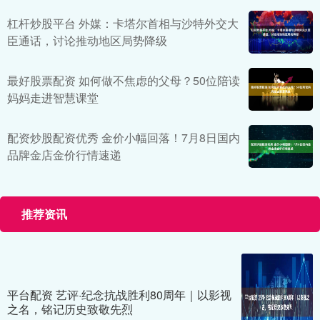
杠杆炒股平台 外媒：卡塔尔首相与沙特外交大
臣通话，讨论推动地区局势降级
最好股票配资 如何做不焦虑的父母？50位陪读
妈妈走进智慧课堂
配资炒股配资优秀 金价小幅回落！7月8日国内
品牌金店金价行情速递
推荐资讯
平台配资 艺评·纪念抗战胜利80周年｜以影视
之名，铭记历史致敬先烈