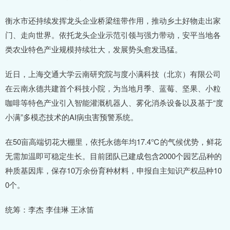
衡水市还持续发挥龙头企业桥梁纽带作用，推动乡土好物走出家
门、走向世界。依托龙头企业示范引领与强力带动，安平当地各
类农业特色产业规模持续壮大，发展势头愈发迅猛。
近日，上海交通大学云南研究院与度小满科技（北京）有限公司
在云南永德共建首个科技小院，为当地月季、蓝莓、坚果、小粒
咖啡等特色产业引入智能灌溉机器人、雾化消杀设备以及基于“度
小满”多模态技术的AI病虫害预警系统。
在50亩高端切花大棚里，依托永德年均17.4℃的气候优势，鲜花
无需加温即可稳定生长。目前团队已建成包含2000个园艺品种的
种质基因库，保存10万余份育种材料，申报自主知识产权品种10
0个。
统筹：李杰 李佳琳 王冰笛