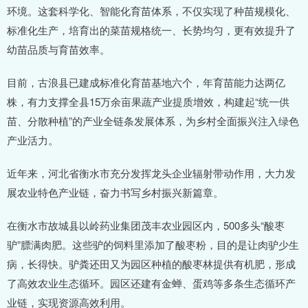
环境。这套科学化、智能化育苗体系，不仅实现了种苗规模化、
标准化生产，培育出的菜苗规格统一、长势均匀，更有效提升了
幼苗品质与育苗效率。
目前，古浪县已建成标准化育苗基地六个，年育苗能力达两亿
株，有力支撑全县15万余亩果蔬产业提质增效，构建起“统一供
苗、分散种植”的产业全链条发展体系，为乡村全面振兴注入绿色
产业活力。
近年来，河北省衡水市充分发挥龙头企业辐射带动作用，大力发
展农业特色产业链，奋力书写乡村振兴新篇章。
在衡水市故城县以岭药业集团茂丰农业园区内，500多头“酸枣
驴”膘满肉肥。这些驴的饲料里添加了酸枣粉，目的是让肉驴少生
病，长得快。驴粪还田又为园区种植的酸枣林提供有机肥，形成
了高效农业生态循环。园区还建有金蝉、蛋鸡等多条生态循环产
业链，实现资源高效利用。