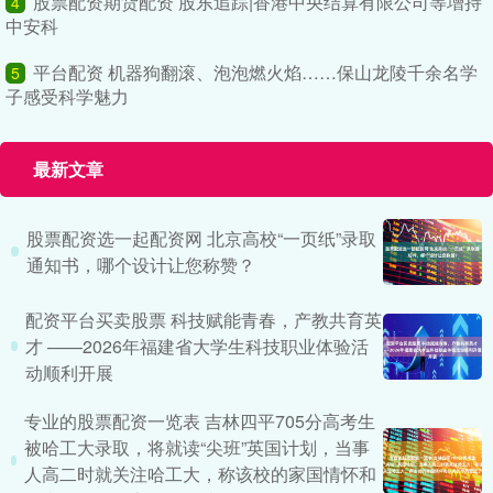
股票配资期货配资 股东追踪|香港中央结算有限公司等增持
4
中安科
平台配资 机器狗翻滚、泡泡燃火焰……保山龙陵千余名学
5
子感受科学魅力
最新文章
股票配资选一起配资网 北京高校“一页纸”录取
通知书，哪个设计让您称赞？
配资平台买卖股票 科技赋能青春，产教共育英
才 ——2026年福建省大学生科技职业体验活
动顺利开展
专业的股票配资一览表 吉林四平705分高考生
被哈工大录取，将就读“尖班”英国计划，当事
人高二时就关注哈工大，称该校的家国情怀和