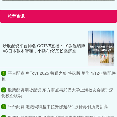
推荐资讯
炒股配资平台排名 CCTV5直播：19岁温瑞博
VS日本张本智和，小勒布伦VS松岛辉空
平台配资 鱼Toys 2025 荣耀之狼 特殊版 熔岩 1/12坐骑配件
1
包
股票配资期货配资 东方雨虹与武汉大学上海校友会携手深
2
化校企联动
平台配资 泡泡玛特盘中拉升涨超3% 股价再创历史新高
3