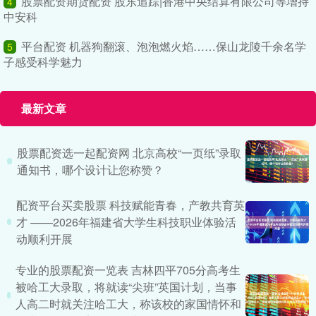
股票配资期货配资 股东追踪|香港中央结算有限公司等增持
4
中安科
平台配资 机器狗翻滚、泡泡燃火焰……保山龙陵千余名学
5
子感受科学魅力
最新文章
股票配资选一起配资网 北京高校“一页纸”录取
通知书，哪个设计让您称赞？
配资平台买卖股票 科技赋能青春，产教共育英
才 ——2026年福建省大学生科技职业体验活
动顺利开展
专业的股票配资一览表 吉林四平705分高考生
被哈工大录取，将就读“尖班”英国计划，当事
人高二时就关注哈工大，称该校的家国情怀和